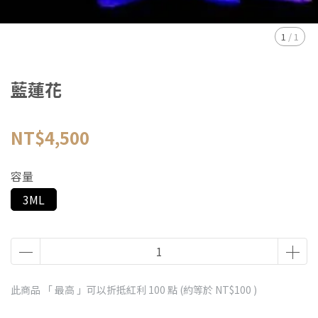
1
/
1
藍蓮花
NT$4,500
容量
3ML
此商品 「 最高 」可以折抵紅利
100
點 (約等於
NT$100
)