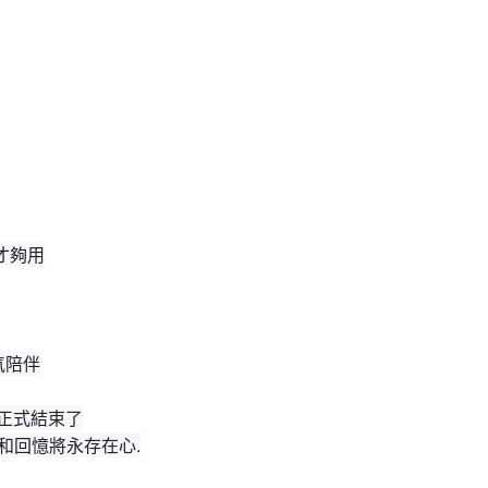
才夠用
氣陪伴
就正式結束了
和回憶將永存在心.