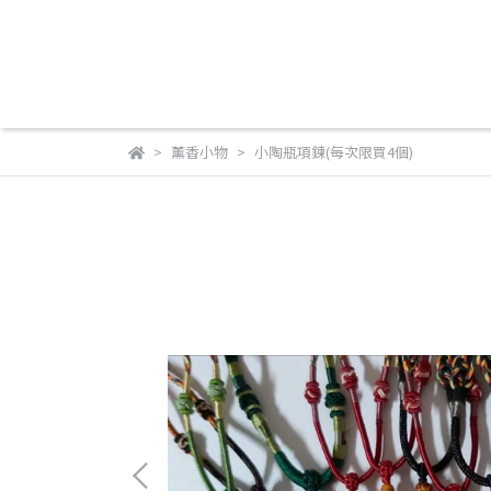
薰香小物
小陶瓶項鍊(每次限買4個)