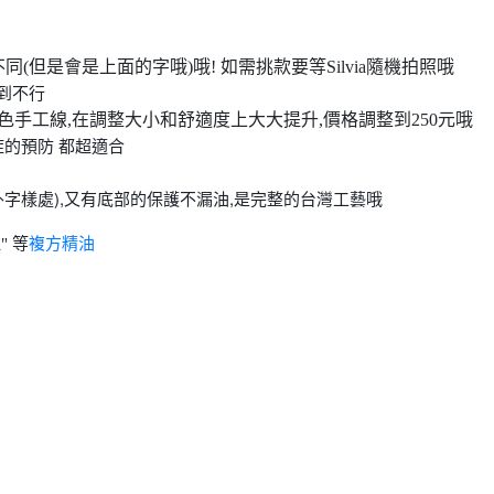
但是會是上面的字哦)哦! 如需挑款要等Silvia隨機拍照哦
到不行
的五色手工線,在調整大小和舒適度上大大提升,價格調整到250元哦
症的預防 都超適合
字樣處),又有底部的保護不漏油,是完整的台灣工藝哦
" 等
複方精油