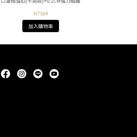
口罩精油扣(不挑款)+0.1CM強力磁鐵
NT$64
加入購物車