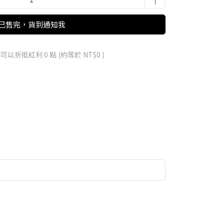
已售完，貨到通知我
 」可以折抵紅利
0
點 (約等於
NT$0
)