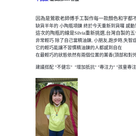
因為是鶯歌老師傅手工製作每一款顏色和字都不同(
缺貨半年的 小陶瓶項鍊 終於今天重新到貨囉 感動
這次的陶瓶的線是Silvia重新挑選,台灣自製
非常輕巧 除了自己當精油鍊, 小朋友,跑步時,失智
它的輕巧能讓不習慣精油鍊的人都感到自在
在最輕巧的狀態依然有兩個位置的薰香(頂部和對外
建議搭配 "不健忘" "增加扺抗" "專注力" "孩童專注